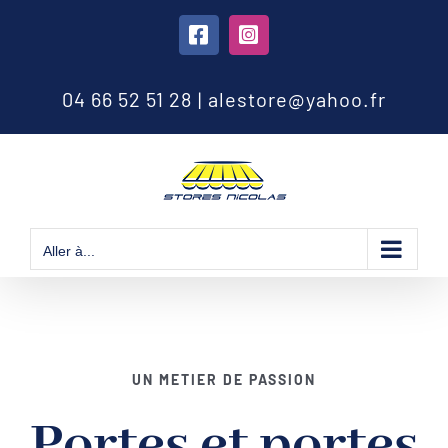
Passer
au
Facebook
Instagram
contenu
04 66 52 51 28
|
alestore@yahoo.fr
Aller à...
UN METIER DE PASSION
Portes et portes